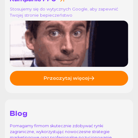
Stosujemy się do wytycznych Google, aby zapewnić
Twojej stronie bepieczeństwo
Przeczytaj więcej
Blog
Pomagamy firmom skutecznie zdobywać rynki
zagraniczne, wykorzystując nowoczesne strategie
marketingowe oraz profesjonalne pozycjonowanie.