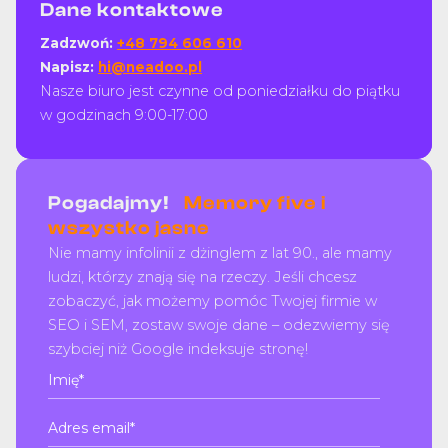
Dane kontaktowe
Zadzwoń:
+48 794 606 610
Napisz:
hi@neadoo.pl
Nasze biuro jest czynne od poniedziałku do piątku
w godzinach 9:00-17:00
Pogadajmy!
Memory five i
wszystko jasne
Nie mamy infolinii z dżinglem z lat 90., ale mamy
ludzi, którzy znają się na rzeczy. Jeśli chcesz
zobaczyć, jak możemy pomóc Twojej firmie w
SEO i SEM, zostaw swoje dane – odezwiemy się
szybciej niż Google indeksuje stronę!