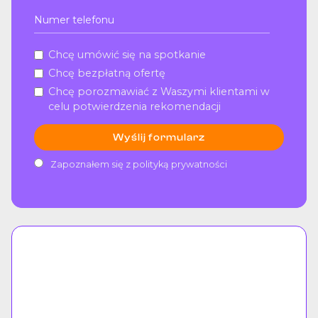
Chcę umówić się na spotkanie
Chcę bezpłatną ofertę
Chcę porozmawiać z Waszymi klientami w
celu potwierdzenia rekomendacji
Zapoznałem się z
polityką prywatności