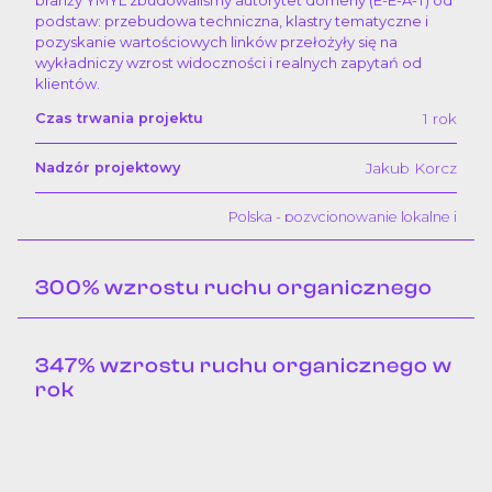
podstaw: przebudowa techniczna, klastry tematyczne i
pozyskanie wartościowych linków przełożyły się na
wykładniczy wzrost widoczności i realnych zapytań od
klientów.
1 rok
Czas trwania projektu
Jakub Korcz
Nadzór projektowy
Polska - pozycjonowanie lokalne i
Państwo/region
ogólnopolskie
300% wzrostu ruchu organicznego
Wzrost kliknięć o 575%
Efekt współpracy
Po sukcesie optymalizacji SEO w 2024 roku
Przeczytaj o projekcie
347% wzrostu ruchu organicznego w
kontynuowaliśmy współpracę, dostosowując strategię do
zmian w algorytmach Google i rosnącej konkurencji w
rok
branży hotelarskiej. Kluczem było targetowanie sezonowe
- frazy takie jak "majówka", "walentynki" czy "kolacja
Niszowy serwis afiliacyjny dostarczający przewodniki i
sylwestrowa" zdobywały topowe pozycje dokładnie w
recenzje domowych stacji pogodowych miał bogatą,
szczycie zainteresowania. Dzięki content marketingowi,
wartościową treść, ale niewystarczającą widoczność w
SEO lokalnemu i link-buildingowi hotel utrzymał dominację