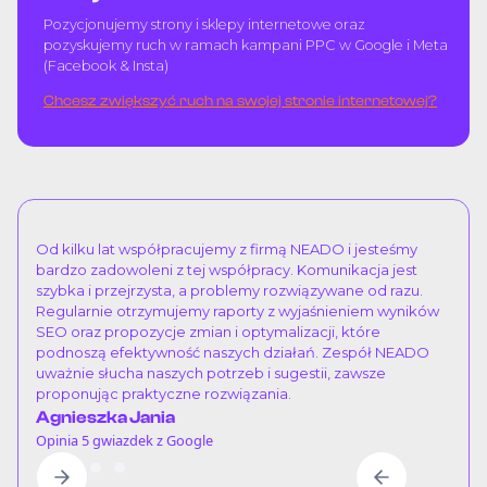
Pozycjonujemy strony i sklepy internetowe oraz
pozyskujemy ruch w ramach kampani PPC w Google i Meta
(Facebook & Insta)
Chcesz zwiększyć ruch na swojej stronie internetowej?
Od kilku lat współpracujemy z firmą NEADO i jesteśmy
bardzo zadowoleni z tej współpracy. Komunikacja jest
szybka i przejrzysta, a problemy rozwiązywane od razu.
Regularnie otrzymujemy raporty z wyjaśnieniem wyników
SEO oraz propozycje zmian i optymalizacji, które
podnoszą efektywność naszych działań. Zespół NEADO
uważnie słucha naszych potrzeb i sugestii, zawsze
proponując praktyczne rozwiązania.
Agnieszka Jania
Opinia 5 gwiazdek z Google