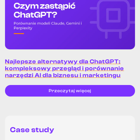
Najlepsze alternatywy dla ChatGPT:
kompleksowy przegląd i porównanie
narzędzi AI dla biznesu i marketingu
Przeczytaj więcej
Case study