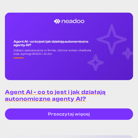
Agent AI - co to jest i jak działają
autonomiczne agenty AI?
Przeczytaj więcej