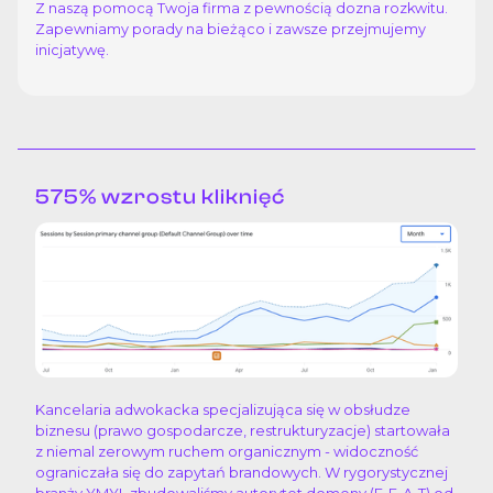
Z naszą pomocą Twoja firma z pewnością dozna rozkwitu.
Zapewniamy porady na bieżąco i zawsze przejmujemy
inicjatywę.
575% wzrostu kliknięć
Kancelaria adwokacka specjalizująca się w obsłudze
biznesu (prawo gospodarcze, restrukturyzacje) startowała
z niemal zerowym ruchem organicznym - widoczność
ograniczała się do zapytań brandowych. W rygorystycznej
branży YMYL zbudowaliśmy autorytet domeny (E-E-A-T) od