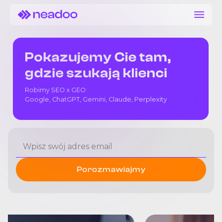
Pokazujemy Cie tam,
gdzie szukają klienci
Robimy SEO x GEO:
Google, ChatGPT, Gemini, Claude, Perplexity