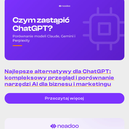
Najlepsze alternatywy dla ChatGPT:
kompleksowy przegląd i porównanie
narzędzi AI dla biznesu i marketingu
Przeczytaj więcej