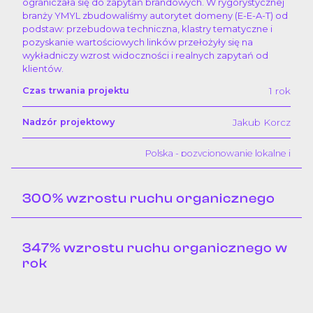
ograniczała się do zapytań brandowych. W rygorystycznej
branży YMYL zbudowaliśmy autorytet domeny (E-E-A-T) od
podstaw: przebudowa techniczna, klastry tematyczne i
pozyskanie wartościowych linków przełożyły się na
wykładniczy wzrost widoczności i realnych zapytań od
klientów.
1 rok
Czas trwania projektu
Jakub Korcz
Nadzór projektowy
Polska - pozycjonowanie lokalne i
Państwo/region
ogólnopolskie
300% wzrostu ruchu organicznego
Wzrost kliknięć o 575%
Efekt współpracy
Po sukcesie optymalizacji SEO w 2024 roku
Przeczytaj o projekcie
347% wzrostu ruchu organicznego w
kontynuowaliśmy współpracę, dostosowując strategię do
zmian w algorytmach Google i rosnącej konkurencji w
rok
branży hotelarskiej. Kluczem było targetowanie sezonowe
- frazy takie jak "majówka", "walentynki" czy "kolacja
Niszowy serwis afiliacyjny dostarczający przewodniki i
sylwestrowa" zdobywały topowe pozycje dokładnie w