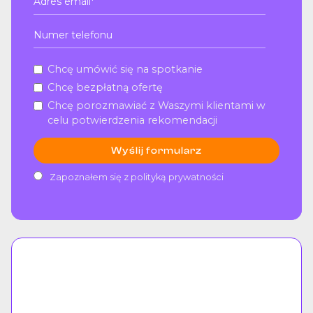
Chcę umówić się na spotkanie
Chcę bezpłatną ofertę
Chcę porozmawiać z Waszymi klientami w
celu potwierdzenia rekomendacji
Zapoznałem się z
polityką prywatności