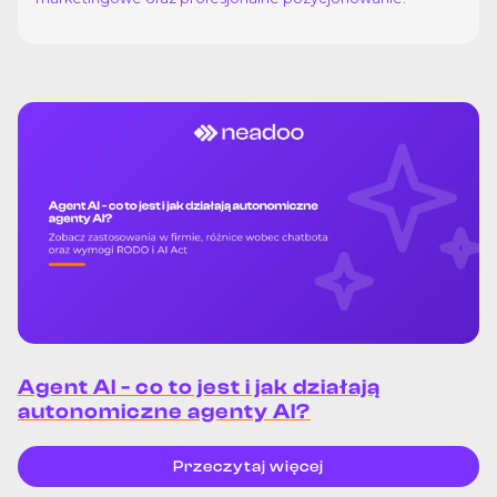
Agent AI - co to jest i jak działają
autonomiczne agenty AI?
Przeczytaj więcej