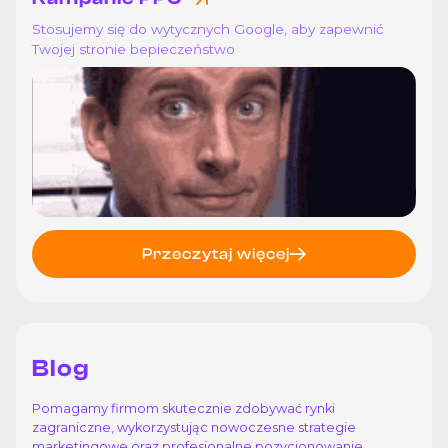
Stosujemy się do wytycznych Google, aby zapewnić
Twojej stronie bepieczeństwo
Przeczytaj więcej
Blog
Pomagamy firmom skutecznie zdobywać rynki
zagraniczne, wykorzystując nowoczesne strategie
marketingowe oraz profesjonalne pozycjonowanie.