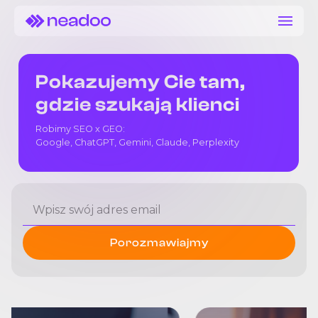
Pokazujemy Cie tam,
gdzie szukają klienci
Robimy SEO x GEO:
Google, ChatGPT, Gemini, Claude, Perplexity