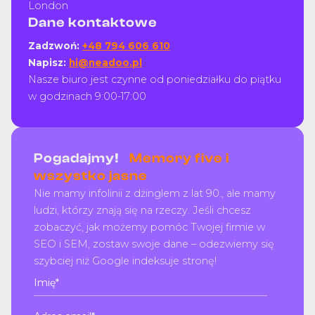
London
Dane kontaktowe
Zadzwoń:
+48 794 606 610
Napisz:
hi@neadoo.pl
Nasze biuro jest czynne od poniedziałku do piątku
w godzinach 9:00-17:00
Pogadajmy!
Memory five i
wszystko jasne
Nie mamy infolinii z dżinglem z lat 90., ale mamy
ludzi, którzy znają się na rzeczy. Jeśli chcesz
zobaczyć, jak możemy pomóc Twojej firmie w
SEO i SEM, zostaw swoje dane – odezwiemy się
szybciej niż Google indeksuje stronę!