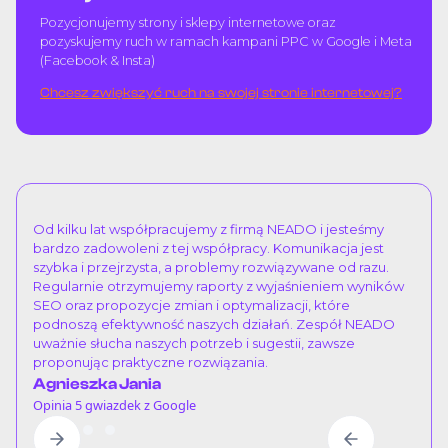
Pozycjonujemy strony i sklepy internetowe oraz
pozyskujemy ruch w ramach kampani PPC w Google i Meta
(Facebook & Insta)
Chcesz zwiększyć ruch na swojej stronie internetowej?
Od kilku lat współpracujemy z firmą NEADO i jesteśmy
bardzo zadowoleni z tej współpracy. Komunikacja jest
szybka i przejrzysta, a problemy rozwiązywane od razu.
Regularnie otrzymujemy raporty z wyjaśnieniem wyników
SEO oraz propozycje zmian i optymalizacji, które
podnoszą efektywność naszych działań. Zespół NEADO
uważnie słucha naszych potrzeb i sugestii, zawsze
proponując praktyczne rozwiązania.
Agnieszka Jania
Opinia 5 gwiazdek z Google