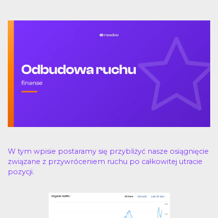
W tym wpisie postaramy się przybliżyć nasze osiągnięcie
związane z przywróceniem ruchu po całkowitej utracie
pozycji.