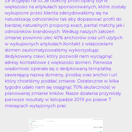
Ze względu na to, że obecny profil oparty był w
większości na artykułach sponsorowanych, które zostały
wykupione przez klienta zdecydowaliśmy się na
naturalizację odnośników tak aby dopasować profil do
bardziej naturalnych proporcji exact, partial matchy jak i
odnośników brandowych. Według naszych założeń
zmianie powinno ulec 40% anchorów oraz url’i użytych
w wykupionych artykułach.Kontakt z właścicielami
domen zautomatyzowaliśmy wykorzystując
dedykowany crawl, który pozwolił nam wyciągnąć
adresy kontaktowe z większości domen. Pierwsza
wiadomośc opierała się o dedykowaną templatkę
zawierającą nazwę domeny, prośbę oraz anchor i url
który chcieliśmy poddać zmianie. Ostatecznie w kilka
tygodni udało nam się osiągnąć 70% skuteczność w
planowanej zmianie linków. Nasze działania przyniosły
pierwsze rezultaty w listopadzie 2019 po prawie 7
miesiącach wytężonych prac