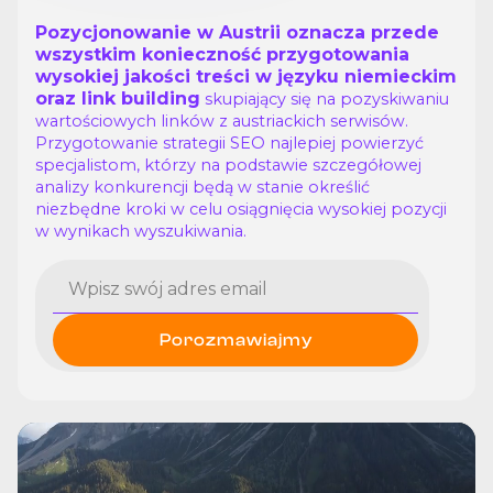
Pozycjonowanie w Austrii oznacza przede
wszystkim konieczność przygotowania
wysokiej jakości treści w języku niemieckim
oraz link building
skupiający się na pozyskiwaniu
wartościowych linków z austriackich serwisów.
Przygotowanie strategii SEO najlepiej powierzyć
specjalistom, którzy na podstawie szczegółowej
analizy konkurencji będą w stanie określić
niezbędne kroki w celu osiągnięcia wysokiej pozycji
w wynikach wyszukiwania.