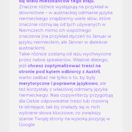
się wielu mieszkańców tego kraju.
Znaczne różnice występują na przykład w
słownictwie – w austriackiej odmianie języka
niemieckiego znajdziemy wiele słów, które
znacznie różnią się od tych używanych w
Niemczech mimo ich wspólnego
znaczenia (na przykład styczeń to Januar w
języku niemieckim, ale Jänner w dialekcie
austriackim).
Takie różnice zostaną od razu wychwycone
przez native speakerów. Właśnie dlatego,
jeśli
chcesz zoptymalizować treści na
,
stronie pod kątem odbiorcy z Austrii
warto zadbać nie tylko o to, by były
, ale
merytoryczne i poprawne językowo
też korzystały z właściwej odmiany języka
niemieckiego. Nasi copywriterzy przygotują
dla Ciebie odpowiednie treści lub rozwiną
te istniejące, tak by znalazły się w nich
wybrane słowa kluczowe, co zwiększy
szanse Twojej strony na wysoką pozycję w
Google.