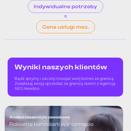
Indywidualne potrzeby
=
Cena usługi msc.
Wyniki naszych klientów
Bądź sprytny i zacznij rozwijać swój biznes za granicą.
Zwiększaj swoją sprzedaż za granicą razem z Agencją
SEO Neadoo.
Analiza zasad etyki zawodowej
Reklama kancelarii w internecie