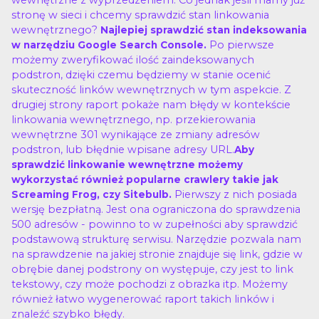
stronę w sieci i chcemy sprawdzić stan linkowania
wewnętrznego?
Najlepiej sprawdzić stan indeksowania
Po pierwsze
w narzędziu Google Search Console.
możemy zweryfikować ilość zaindeksowanych
podstron, dzięki czemu będziemy w stanie ocenić
skuteczność linków wewnętrznych w tym aspekcie. Z
drugiej strony raport pokaże nam błędy w kontekście
linkowania wewnętrznego, np. przekierowania
wewnętrzne 301 wynikające ze zmiany adresów
podstron, lub błędnie wpisane adresy URL.
Aby
sprawdzić linkowanie wewnętrzne możemy
wykorzystać również popularne crawlery takie jak
Pierwszy z nich posiada
Screaming Frog, czy Sitebulb.
wersję bezpłatną. Jest ona ograniczona do sprawdzenia
500 adresów - powinno to w zupełności aby sprawdzić
podstawową strukturę serwisu. Narzędzie pozwala nam
na sprawdzenie na jakiej stronie znajduje się link, gdzie w
obrębie danej podstrony on występuje, czy jest to link
tekstowy, czy może pochodzi z obrazka itp. Możemy
również łatwo wygenerować raport takich linków i
znaleźć szybko błędy.