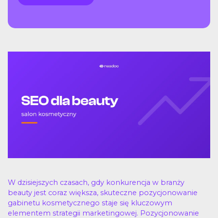
W dzisiejszych czasach, gdy konkurencja w branży
beauty jest coraz większa, skuteczne pozycjonowanie
gabinetu kosmetycznego staje się kluczowym
elementem strategii marketingowej. Pozycjonowanie