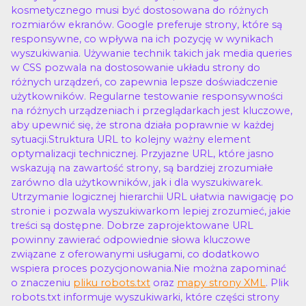
kosmetycznego musi być dostosowana do różnych
rozmiarów ekranów. Google preferuje strony, które są
responsywne, co wpływa na ich pozycję w wynikach
wyszukiwania. Używanie technik takich jak media queries
w CSS pozwala na dostosowanie układu strony do
różnych urządzeń, co zapewnia lepsze doświadczenie
użytkowników. Regularne testowanie responsywności
na różnych urządzeniach i przeglądarkach jest kluczowe,
aby upewnić się, że strona działa poprawnie w każdej
sytuacji.Struktura URL to kolejny ważny element
optymalizacji technicznej. Przyjazne URL, które jasno
wskazują na zawartość strony, są bardziej zrozumiałe
zarówno dla użytkowników, jak i dla wyszukiwarek.
Utrzymanie logicznej hierarchii URL ułatwia nawigację po
stronie i pozwala wyszukiwarkom lepiej zrozumieć, jakie
treści są dostępne. Dobrze zaprojektowane URL
powinny zawierać odpowiednie słowa kluczowe
związane z oferowanymi usługami, co dodatkowo
wspiera proces pozycjonowania.Nie można zapominać
o znaczeniu
pliku robots.txt
oraz
mapy strony XML
. Plik
robots.txt informuje wyszukiwarki, które części strony