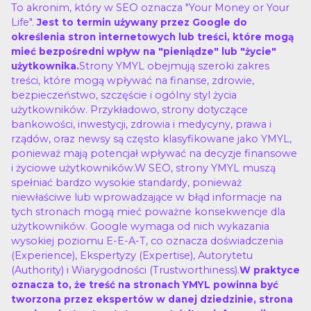
To akronim, który w SEO oznacza "Your Money or Your
Life".
Jest to termin używany przez Google do
określenia stron internetowych lub treści, które mogą
mieć bezpośredni wpływ na "pieniądze" lub "życie"
Strony YMYL obejmują szeroki zakres
użytkownika.
treści, które mogą wpływać na finanse, zdrowie,
bezpieczeństwo, szczęście i ogólny styl życia
użytkowników. Przykładowo, strony dotyczące
bankowości, inwestycji, zdrowia i medycyny, prawa i
rządów, oraz newsy są często klasyfikowane jako YMYL,
ponieważ mają potencjał wpływać na decyzje finansowe
i życiowe użytkowników.W SEO, strony YMYL muszą
spełniać bardzo wysokie standardy, ponieważ
niewłaściwe lub wprowadzające w błąd informacje na
tych stronach mogą mieć poważne konsekwencje dla
użytkowników. Google wymaga od nich wykazania
wysokiej poziomu E-E-A-T, co oznacza doświadczenia
(Experience), Ekspertyzy (Expertise), Autorytetu
(Authority) i Wiarygodności (Trustworthiness).
W praktyce
oznacza to, że treść na stronach YMYL powinna być
tworzona przez ekspertów w danej dziedzinie, strona